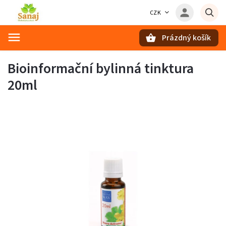
CZK
Prázdný košík
Hledat
Bioinformační bylinná tinktura
20ml