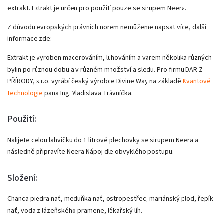
extrakt. Extrakt je určen pro použití pouze se sirupem Neera.
Z důvodu evropských právních norem nemůžeme napsat více, další
informace zde:
Extrakt je vyroben macerováním, luhováním a varem několika různých
bylin po různou dobu a v různém množství a sledu. Pro firmu DAR Z
PŘÍRODY, s.r.o. vyrábí český výrobce Divine Way na základě
Kvantové
technologie
pana Ing. Vladislava Trávníčka.
Použití:
Nalijete celou lahvičku do 1 litrové plechovky se sirupem Neera a
následně připravíte Neera Nápoj dle obvyklého postupu.
Složení:
Chanca piedra nať, meduňka nať, ostropestřec, mariánský plod, řepík
nať, voda z lázeňského pramene, lékařský líh.