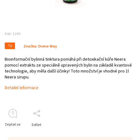
Kód:
1269
Tip
Značka:
Divine Way
Bioinformační bylinná tinktura pomáhá při detoxikační kúře Neera
pomocí extraktu ze speciálně upravených bylin na základě kvantové
technologie, aby měla další účinky! Toto množství je vhodné pro 1l
Neera sirupu.
Detailní informace
Zeptat se
Sdílet