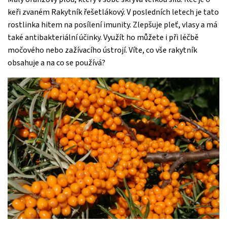
keři zvaném Rakytník řešetlákový. V posledních letech je tato
rostlinka hitem na posílení imunity. Zlepšuje pleť, vlasy a má
také antibakteriální účinky. Využít ho můžete i při léčbě
močového nebo zažívacího ústrojí. Víte, co vše rakytník
obsahuje a na co se používá?