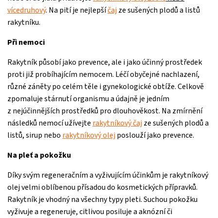
vícedruhový
. Na pití je nejlepší
čaj
ze sušených plodů a listů
rakytníku.
Při nemoci
Rakytník působí jako prevence, ale i jako účinný prostředek
proti již probíhajícím nemocem. Léčí obyčejné nachlazení,
různé záněty po celém těle i gynekologické obtíže. Celkově
zpomaluje stárnutí organismu a údajně je jedním
z nejúčinnějších prostředků pro dlouhověkost. Na zmírnění
následků nemocí užívejte
rakytníkový čaj
ze sušených plodů a
listů, sirup nebo
rakytníkový olej
poslouží jako prevence.
Na pleť a pokožku
Díky svým regeneračním a vyživujícím účinkům je rakytníkový
olej velmi oblíbenou přísadou do kosmetických přípravků.
Rakytník je vhodný na všechny typy pleti. Suchou pokožku
vyživuje a regeneruje, citlivou posiluje a aknózní či