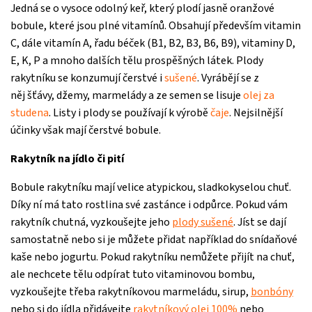
Jedná se o vysoce odolný keř, který plodí jasně oranžové
bobule, které jsou plné vitamínů. Obsahují především vitamin
C, dále vitamín A, řadu béček (B1, B2, B3, B6, B9), vitaminy D,
E, K, P a mnoho dalších tělu prospěšných látek. Plody
rakytníku se konzumují čerstvé i
sušené
. Vyrábějí se z
něj šťávy, džemy, marmelády a ze semen se lisuje
olej za
studena
. Listy i plody se používají k výrobě
čaje
. Nejsilnější
účinky však mají čerstvé bobule.
Rakytník na jídlo či pití
Bobule rakytníku mají velice atypickou, sladkokyselou chuť.
Díky ní má tato rostlina své zastánce i odpůrce. Pokud vám
rakytník chutná, vyzkoušejte jeho
plody sušené
. Jíst se dají
samostatně nebo si je můžete přidat například do snídaňové
kaše nebo jogurtu. Pokud rakytníku nemůžete přijít na chuť,
ale nechcete tělu odpírat tuto vitaminovou bombu,
vyzkoušejte třeba rakytníkovou marmeládu, sirup,
bonbóny
nebo si do jídla přidávejte
rakytníkový olej 100%
nebo