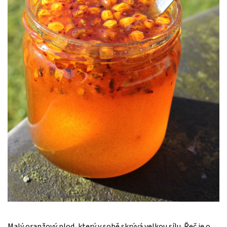
Malý oranžový plod, který v sobě skrývá velkou sílu. Řeč je o