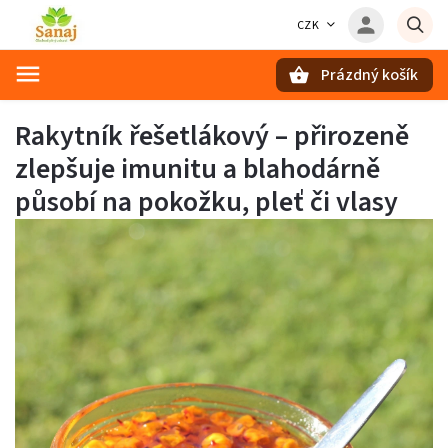
CZK
Prázdný košík
Hledat
Rakytník řešetlákový – přirozeně
zlepšuje imunitu a blahodárně
působí na pokožku, pleť či vlasy