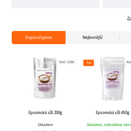
Zo
Doporučujeme
Nejlevnější
Kód:
5396
Kó
Tip
Epsomská sůl 200g
Epsomská sůl 450g
Skladem
Skladem, odesíláme obr