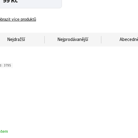
99 Kč
brazit více produktů
Nejdražší
Nejprodávanější
Abecedn
d:
3795
atem