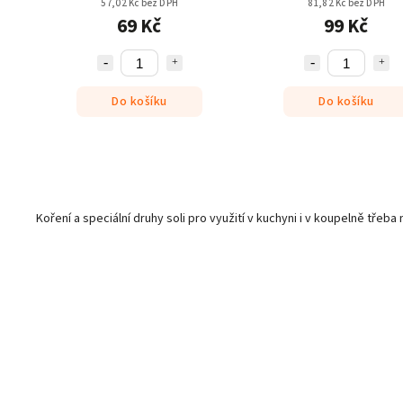
57,02 Kč bez DPH
81,82 Kč bez DPH
69 Kč
99 Kč
Do košíku
Do košíku
Koření a speciální druhy soli pro využití v kuchyni i v koupelně třeba