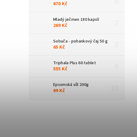
670 Kč
Mladý ječmen 180 kapslí
269 Kč
Sobača - pohankový čaj 50 g
65 Kč
Triphala Plus 60 tablet
555 Kč
Epsomská sůl 200g
69 Kč