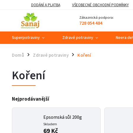
DODÁNÍ A PLATBA
VŠEOBECNÉ OBCHODNÍ PODMÍNKY
Zákaznická podpora:
728 054 484
Superpotraviny
Zdravé potraviny
Neera de
Domů
Zdravé potraviny
Koření
/
/
Koření
Nejprodávanější
Epsomská sůl 200g
Skladem
69 Kč