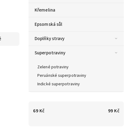
Křemelina
Epsomská sůl
Doplňky stravy
ě
Superpotraviny
Zelené potraviny
Peruánské superpotraviny
Indické superpotraviny
69
Kč
99
Kč