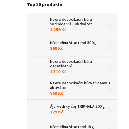
Top 10 produktů
Neera detoxikační kúra
sedmidenní + aktivátor
1 259 Kč
Křemelina Vitatrend 500g
390 Kč
Neera detoxikační kúra
desetidenní
1 510 Kč
Neera detoxikační kúra třídenní +
aktivátor
869 Kč
Ájurvedský čaj TRIPHALA 100 g
129 Kč
Křemelina Vitatrend 1kg